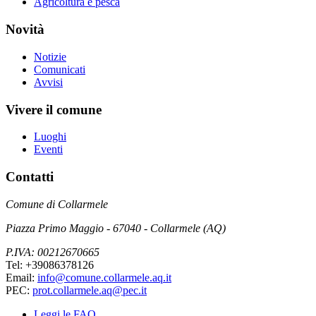
Agricoltura e pesca
Novità
Notizie
Comunicati
Avvisi
Vivere il comune
Luoghi
Eventi
Contatti
Comune di Collarmele
Piazza Primo Maggio - 67040 - Collarmele (AQ)
P.IVA: 00212670665
Tel: +39086378126
Email:
info@comune.collarmele.aq.it
PEC:
prot.collarmele.aq@pec.it
Leggi le FAQ