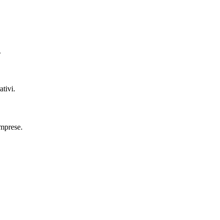
.
ativi.
imprese.