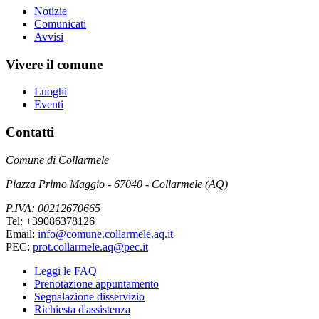
Notizie
Comunicati
Avvisi
Vivere il comune
Luoghi
Eventi
Contatti
Comune di Collarmele
Piazza Primo Maggio - 67040 - Collarmele (AQ)
P.IVA: 00212670665
Tel: +39086378126
Email:
info@comune.collarmele.aq.it
PEC:
prot.collarmele.aq@pec.it
Leggi le FAQ
Prenotazione appuntamento
Segnalazione disservizio
Richiesta d'assistenza