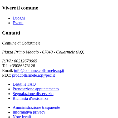
Vivere il comune
Luoghi
Eventi
Contatti
Comune di Collarmele
Piazza Primo Maggio - 67040 - Collarmele (AQ)
P.IVA: 00212670665
Tel: +39086378126
Email:
info@comune.collarmele.aq.it
PEC:
prot.collarmele.aq@pec.it
Leggi le FAQ
Prenotazione appuntamento
Segnalazione disservizio
Richiesta d'assistenza
Amministrazione trasparente
Informativa privacy
Note legali