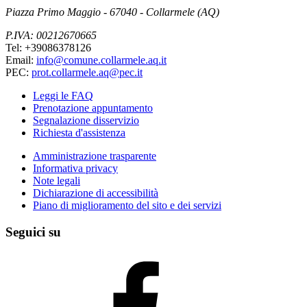
Piazza Primo Maggio - 67040 - Collarmele (AQ)
P.IVA: 00212670665
Tel: +39086378126
Email:
info@comune.collarmele.aq.it
PEC:
prot.collarmele.aq@pec.it
Leggi le FAQ
Prenotazione appuntamento
Segnalazione disservizio
Richiesta d'assistenza
Amministrazione trasparente
Informativa privacy
Note legali
Dichiarazione di accessibilità
Piano di miglioramento del sito e dei servizi
Seguici su