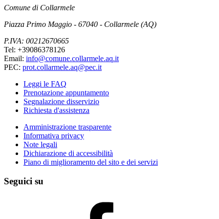
Comune di Collarmele
Piazza Primo Maggio - 67040 - Collarmele (AQ)
P.IVA: 00212670665
Tel: +39086378126
Email:
info@comune.collarmele.aq.it
PEC:
prot.collarmele.aq@pec.it
Leggi le FAQ
Prenotazione appuntamento
Segnalazione disservizio
Richiesta d'assistenza
Amministrazione trasparente
Informativa privacy
Note legali
Dichiarazione di accessibilità
Piano di miglioramento del sito e dei servizi
Seguici su